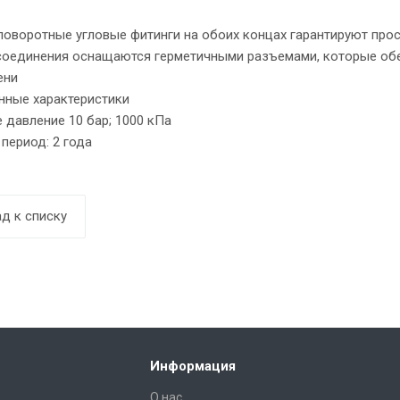
 поворотные угловые фитинги на обоих концах гарантируют пр
соединения оснащаются герметичными разъемами, которые обе
ени
нные характеристики
 давление 10 бар; 1000 кПа
 период: 2 года
д к списку
Информация
О нас