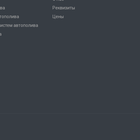
ва
Реквизиты
тополива
Цены
систем автополива
а