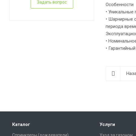
Задать вопрос
Особенности
• Уникальные
• Шарнирные 
периода врем
Эксплуатацио
• Номинальное
• Гарантийный
Наза
Каталог
Услуги
Спринклеры (дождеватели)
Уход за газоном