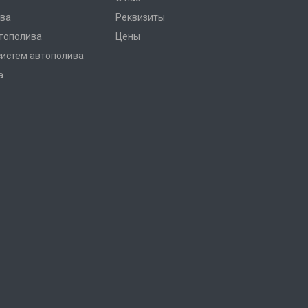
ва
Реквизиты
тополива
Цены
систем автополива
а