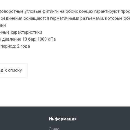
 поворотные угловые фитинги на обоих концах гарантируют пр
соединения оснащаются герметичными разъемами, которые обе
ени
нные характеристики
 давление 10 бар; 1000 кПа
 период: 2 года
д к списку
Информация
О нас