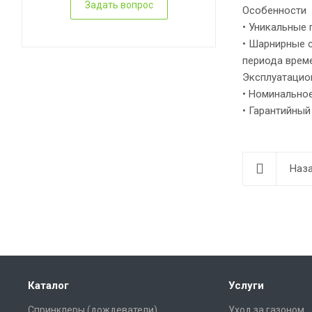
Задать вопрос
Особенности
• Уникальные
• Шарнирные 
периода врем
Эксплуатацио
• Номинальное
• Гарантийный
Наза
Каталог
Услуги
Спринклеры (дождеватели)
Уход за газоном