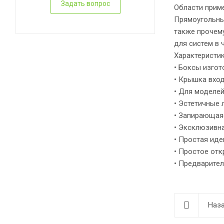
Задать вопрос
Области прим
Прямоугольны
также прочем
для систем в
Характеристи
• Боксы изгот
• Крышка вход
• Для моделе
• Эстетичные 
• Запирающая
• Эксклюзивн
• Простая иде
• Простое отк
• Предварител
Наза