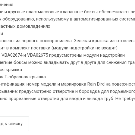
енения
е и круглые пластмассовые клапанные боксы обеспечивают лег
у оборудованию, используемому в автоматизированных система
 частных домовладениях
ки
овлены из черного полипропилена. Зеленая крышка изготовлена
ит в комплект поставки (модули надстройки не входят)
й VBA02674 и VBA02675 предусмотрены модули надстройки
легкие боксы можно вкладывать друг в друга для снижения тр
ся крышка
ая T-образная крышка
нтификация: номер модели и маркировка Rain Bird на поверхнос
рывание: предусмотрено отверстие и бороздка для подъемного
ьно прорезанные отверстия для ввода и вывода труб. Не треб
д к списку