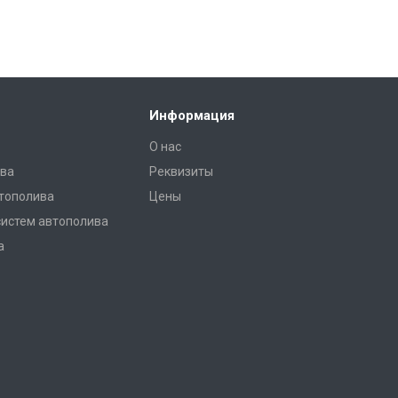
Информация
О нас
ва
Реквизиты
тополива
Цены
систем автополива
а