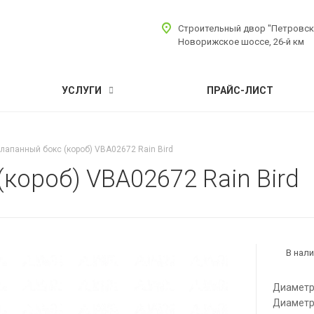
Строительный двор "Петровск
Новорижское шоссе, 26-й км
УСЛУГИ
ПРАЙС-ЛИСТ
лапанный бокс (короб) VBA02672 Rain Bird
короб) VBA02672 Rain Bird
В нал
Диаметр
Диаметр