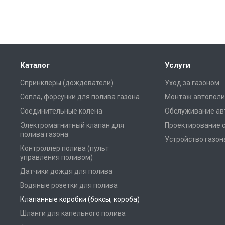
Каталог
Услуги
Спринклеры (дождеватели)
Уход за газоном
Сопла, форсунки для полива газона
Монтаж автополи
Соединительные колена
Обслуживание ав
Электромагнитный клапан для
Проектирование 
полива газона
Устройство газон
Контроллер полива (пульт
управления поливом)
Датчики дождя для полива
Водяные розетки для полива
Клапанные коробки (боксы, короба)
Шланги для капельного полива